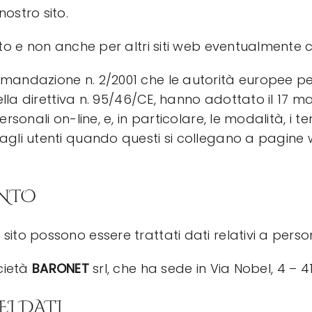
nostro sito.
ito e non anche per altri siti web eventualmente co
omandazione n. 2/2001 che le autorità europee per
 della direttiva n. 95/46/CE, hanno adottato il 17 
ersonali on-line, e, in particolare, le modalità, i 
e agli utenti quando questi si collegano a pagin
ENTO
ito possono essere trattati dati relativi a persone
ocietà
BARONET
srl, che ha sede in Via Nobel, 4 – 
I DATI