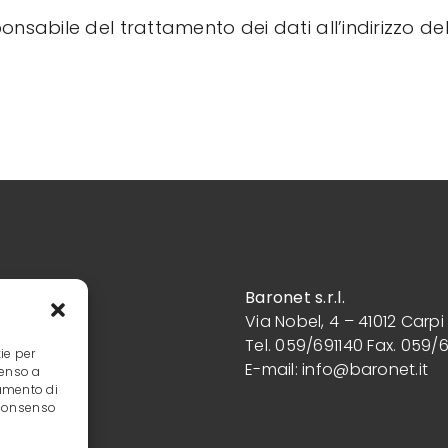
ponsabile del trattamento dei dati all’indirizzo de
Baronet s.r.l.
Via Nobel, 4 – 41012 Carpi
Tel. 059/691140 Fax. 059/
ie per
E-mail:
info@baronet.it
senso a
tamento di
l consenso