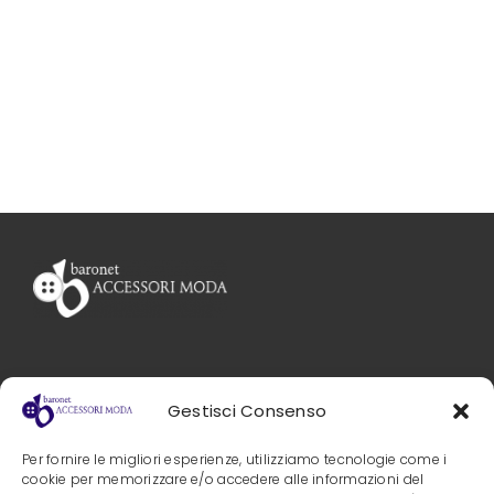
Gestisci Consenso
PRIVACY POLICY
Baronet s.r.l.
Per fornire le migliori esperienze, utilizziamo tecnologie come i
Via Nobel, 4 – 41012 Carpi
COOKIE POLICY
cookie per memorizzare e/o accedere alle informazioni del
(Mo)