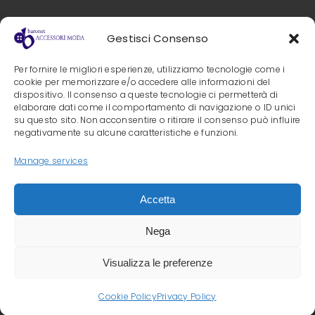
Gestisci Consenso
PRIVACY POLICY
Baronet s.r.l.
Per fornire le migliori esperienze, utilizziamo tecnologie come i
Via Nobel, 4 – 41012 Carpi
COOKIE POLICY
cookie per memorizzare e/o accedere alle informazioni del
(Mo)
dispositivo. Il consenso a queste tecnologie ci permetterà di
Tel. 059/691140 Fax.
elaborare dati come il comportamento di navigazione o ID unici
su questo sito. Non acconsentire o ritirare il consenso può influire
059/691043
negativamente su alcune caratteristiche e funzioni.
E-mail:
info@baronet.it
Manage services
Accetta
Nega
© 2026 • Baronet Srl • P. Iva 03025610365 • Diritti
Riservati • By
Nouvelle
Visualizza le preferenze
Cookie Policy
Privacy Policy